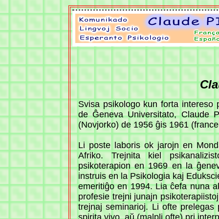
Cl
Svisa psikologo kun forta intereso pr
de Ĝeneva Universitato, Claude 
(Novjorko) de 1956 ĝis 1961 (francen
Li poste laboris ok jarojn en Mond
Afriko. Trejnita kiel psikanalizis
psikoterapion en 1969 en la ĝenev
instruis en la Psikologia kaj Eduks
emeritiĝo en 1994. Lia ĉefa nuna ak
profesie trejni junajn psikoterapiist
trejnaj seminarioj. Li ofte prelegas 
spirita vivo, aŭ (malpli ofte) pri in