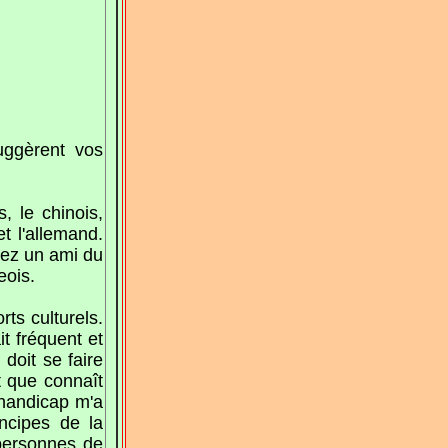
ggèrent vos
, le chinois,
et l'allemand.
hez un ami du
eois.
ts culturels.
it fréquent et
 doit se faire
t que connaît
e handicap m'a
ncipes de la
 personnes de