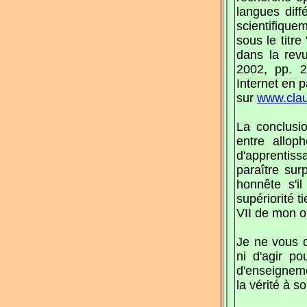
langues diff
scientifique
sous le titre
dans la re
2002, pp. 2
Internet en 
sur
www.clau
La conclusi
entre allop
d'apprentiss
paraître sur
honnête s'i
supériorité t
VII de mon 
Je ne vous d
ni d'agir p
d'enseigneme
la vérité à so