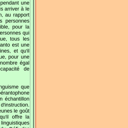
 pendant une
 arriver à le
n, au rapport
es personnes
ible, pour la
personnes qui
ue, tous les
éranto est une
es, et qu'il
ue, pour une
 nombre égal
capacité de
linguisme que
spérantophone
n échantillon
'instruction.
jeunes le goût
'il offre la
linguistiques