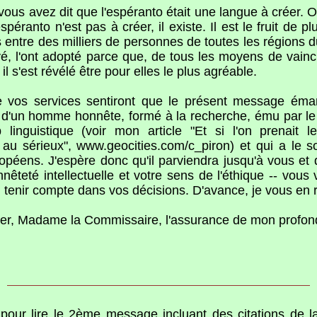
 vous avez dit que l'espéranto était une langue à créer.
spéranto n'est pas à créer, il existe. Il est le fruit de pl
ns entre des milliers de personnes de toutes les régions 
yé, l'ont adopté parce que, de tous les moyens de vaincr
il s'est révélé être pour elles le plus agréable.
e vos services sentiront que le présent message éma
s d'un homme honnête, formé à la recherche, ému par l
 linguistique (voir mon article "Et si l'on prenait l
s au sérieux", www.geocities.com/c_piron) et qui a le s
opéens. J'espère donc qu'il parviendra jusqu'à vous et 
nêteté intellectuelle et votre sens de l'éthique -- vous
 tenir compte dans vos décisions. D'avance, je vous en 
éer, Madame la Commissaire, l'assurance de mon profon
n
pour lire le 2ème message incluant des citations de 