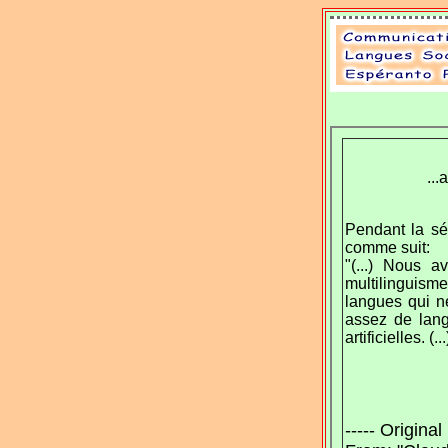
..
Pendant la séa
comme suit:
"(...) Nous a
multilinguisme
langues qui n
assez de lang
artificielles. (...
----- Origina