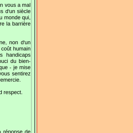
 On vous a mal
us d'un siècle
du monde qui,
e la barrière
ne, non d'un
e coût humain
es handicaps
ouci du bien-
que - je mise
 vous sentirez
remercie.
d respect.
la réponse de