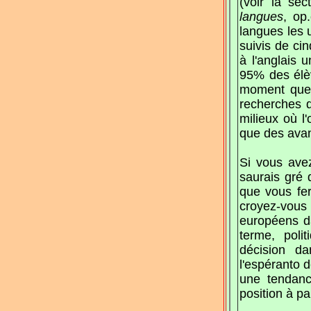
(voir la se
langues
, op
langues les 
suivis de ci
à l'anglais 
95% des élèv
moment que 
recherches d
milieux où 
que des avan
Si vous ave
saurais gré
que vous fer
croyez-vous
européens da
terme, poli
décision da
l'espéranto 
une tendanc
position à pa