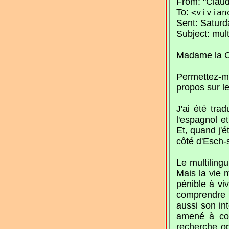
From: "Clau
To:
<vivian
Sent: Saturd
Subject: mul
Madame la C
Permettez-
propos sur l
J'ai été tra
l'espagnol et
Et, quand j'
côté d'Esch-s
Le multiling
Mais la vie m
pénible à viv
comprendre s
aussi son int
amené à com
recherche op