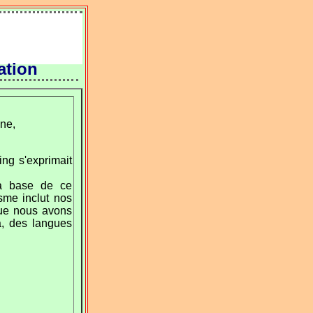
tion
ne,
ing s'exprimait
 la base de ce
isme inclut nos
que nous avons
a, des langues