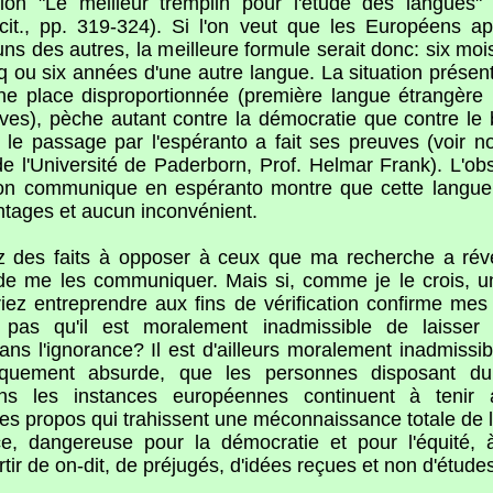
ction "Le meilleur tremplin pour l'étude des langues
.cit., pp. 319-324). Si l'on veut que les Européens a
uns des autres, la meilleure formule serait donc: six moi
nq ou six années d'une autre langue. La situation présen
une place disproportionnée (première langue étrangère
es), pèche autant contre la démocratie que contre le
le passage par l'espéranto a fait ses preuves (voir n
e l'Université de Paderborn, Prof. Helmar Frank). L'ob
l'on communique en espéranto montre que cette langue
tages et aucun inconvénient.
z des faits à opposer à ceux que ma recherche a révé
 de me les communiquer. Mais si, comme je le crois, u
iez entreprendre aux fins de vérification confirme mes 
 pas qu'il est moralement inadmissible de laisser 
ns l'ignorance? Il est d'ailleurs moralement inadmissibl
tiquement absurde, que les personnes disposant d
ns les instances européennes continuent à tenir
des propos qui trahissent une méconnaissance totale de l
e, dangereuse pour la démocratie et pour l'équité, à 
rtir de on-dit, de préjugés, d'idées reçues et non d'étude