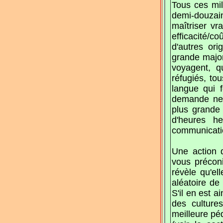
Tous ces mi
demi-douzain
maîtriser vr
efficacité/
d'autres ori
grande major
voyagent, q
réfugiés, tou
langue qui 
demande net
plus grande
d'heures h
communicatio
Une action d
vous préconi
révèle qu'el
aléatoire de
S'il en est a
des culture
meilleure pé