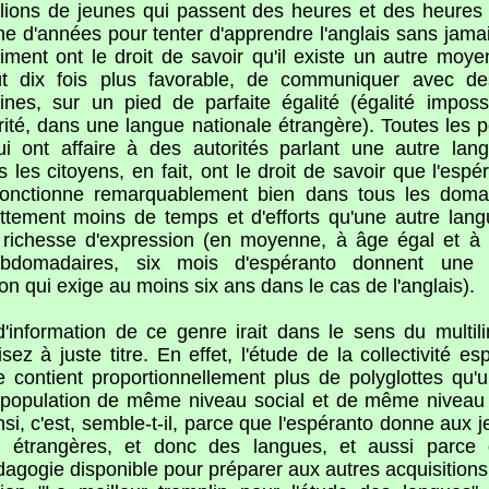
llions de jeunes qui passent des heures et des heures
e d'années pour tenter d'apprendre l'anglais sans jamais
aiment ont le droit de savoir qu'il existe un autre moye
coût dix fois plus favorable, de communiquer avec d
gines, sur un pied de parfaite égalité (égalité imposs
ité, dans une langue nationale étrangère). Toutes les 
ui ont affaire à des autorités parlant une autre lang
s les citoyens, en fait, ont le droit de savoir que l'esp
fonctionne remarquablement bien dans tous les domain
tement moins de temps et d'efforts qu'une autre lang
 richesse d'expression (en moyenne, à âge égal et à
ebdomadaires, six mois d'espéranto donnent une 
n qui exige au moins six ans dans le cas de l'anglais).
'information de ce genre irait dans le sens du multi
sez à juste titre. En effet, l'étude de la collectivité e
le contient proportionnellement plus de polyglottes qu'u
 population de même niveau social et de même niveau d
insi, c'est, semble-t-il, parce que l'espéranto donne aux 
s étrangères, et donc des langues, et aussi parce qu
dagogie disponible pour préparer aux autres acquisitions 