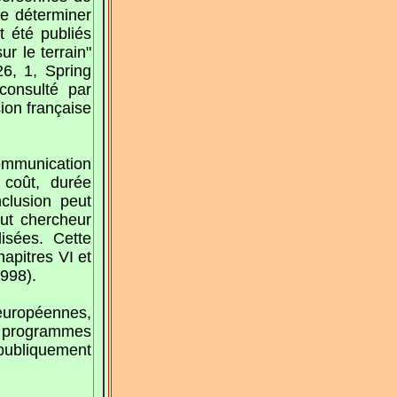
de déterminer
t été publiés
ur le terrain"
26, 1, Spring
consulté par
ion française
ommunication
 coût, durée
nclusion peut
out chercheur
isées. Cette
hapitres VI et
1998).
 européennes,
s programmes
 publiquement