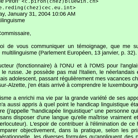
de Piron"
<c.piron(chez)bluewin.ch>
e.reding(chez)cec.eu.int>
ay, January 31, 2004 10:06 AM
tilinguisme
ommissaire,
moi de vous communiquer un témoignage, que me su
e multilinguisme (Parlement Européen, 13 janvier, p. 32).
ducteur (fonctionnaire) à l'ONU et à l'OMS pour l'anglais
 le russe. Je possède pas mal l'italien, le néerlandais 
étais adolescent, passant régulièrement mes vacances c
ur-Alzette, j'en étais arrivé à comprendre le luxembourg
uisme a enrichi ma vie par la grande variété de ses appor
'a aussi appris à quel point le handicap linguistique éta
re (j'appelle "handicapée linguistique" une personne qui
ans disposer d'une langue qu'elle maîtrise vraiment e
erlocuteur). L'espoir de contribuer à l'élimination de c
parer objectivement, dans la pratique, selon les pri
érationnelle, les diverses formules qu'appliquent des