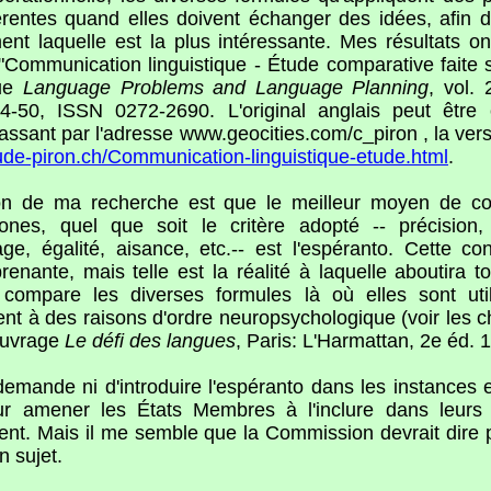
érentes quand elles doivent échanger des idées, afin 
ment laquelle est la plus intéressante. Mes résultats on
 "Communication linguistique - Étude comparative faite s
vue
Language Problems and Language Planning
, vol. 
4-50, ISSN 0272-2690. L'original anglais peut être 
passant par l'adresse www.geocities.com/c_piron , la vers
de-piron.ch/Communication-linguistique-etude.html
.
on de ma recherche est que le meilleur moyen de c
hones, quel que soit le critère adopté -- précision,
age, égalité, aisance, etc.-- est l'espéranto. Cette co
prenante, mais telle est la réalité à laquelle aboutira t
l compare les diverses formules là où elles sont util
ient à des raisons d'ordre neuropsychologique (voir les c
ouvrage
Le défi des langues
, Paris: L'Harmattan, 2e éd. 
emande ni d'introduire l'espéranto dans les instances
our amener les États Membres à l'inclure dans leur
nt. Mais il me semble que la Commission devrait dire
n sujet.