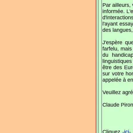
Par ailleurs,
informée. L'e
d'interactio
l'ayant essa
des langues, 
J'espère qu
farfelu, mai
du handicap
linguistique
être des Eur
sur votre hon
appelée à en
Veuillez agr
Claude Piro
Cliquez
-ici-