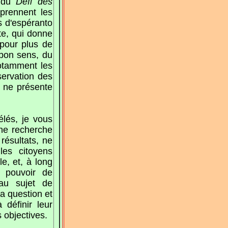
" du
Défi des
pprennent les
s d'espéranto
te, qui donne
 pour plus de
 bon sens, du
otamment les
servation des
 ne présente
lés, je vous
ne recherche
résultats, ne
les citoyens
e, et, à long
u pouvoir de
 au sujet de
a question et
définir leur
s objectives.