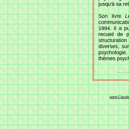
jusqu'à sa re
Son livre
L
communicatio
1994. Il a p
recueil de 
structuratio
diverses, sur
psychologie.
thèmes psych
www.Claude