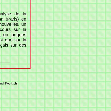
alyse de la
an (Paris) en
nouvelles, un
cours sur la
s, en langues
nsi que sur la
nçais sur des
mand: Kouik.ch