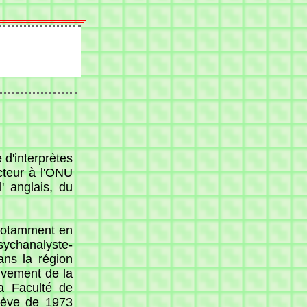
 d'interprètes
cteur à l'ONU
' anglais, du
, notamment en
ychanalyste-
ans la région
ivement de la
la Faculté de
enève de 1973