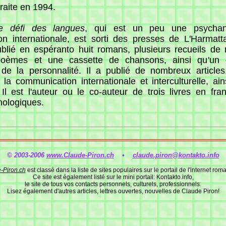
traite en 1994.
e défi des langues
, qui est un peu une psychan
n internationale, est sorti des presses de L'Harmatt
ublié en espéranto huit romans, plusieurs recueils de 
poèmes et une cassette de chansons, ainsi qu'un 
n de la personnalité. Il a publié de nombreux article
 la communication internationale et interculturelle, ai
 Il est l'auteur ou le co-auteur de trois livres en fra
ologiques.
© 2003-2006
www.Claude-Piron.ch
•
claude.piron@kontakto.info
-Piron.ch
est classé dans la liste de sites populaires sur le portail de l'internet ro
Ce site est également listé sur le mini portail: Kontakto.info,
le site de tous vos contacts personnels, culturels, professionnels.
Lisez également d'autres articles, lettres ouvertes, nouvelles de Claude Piron!