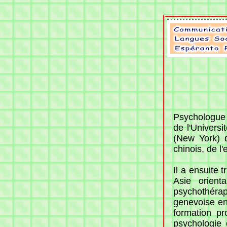
Psychologue s
de l'Univers
(New York) d
chinois, de l
Il a ensuite 
Asie orient
psychothérap
genevoise en
formation pr
psychologie 